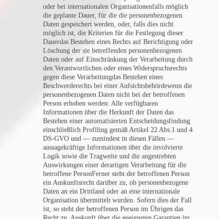
oder bei internationalen Organisationen
falls möglich
die geplante Dauer, für die die personenbezogenen
Daten gespeichert werden, oder, falls dies nicht
möglich ist, die Kriterien für die Festlegung dieser
Dauer
das Bestehen eines Rechts auf Berichtigung oder
Löschung der sie betreffenden personenbezogenen
Daten oder auf Einschränkung der Verarbeitung durch
den Verantwortlichen oder eines Widerspruchsrechts
gegen diese Verarbeitung
das Bestehen eines
Beschwerderechts bei einer Aufsichtsbehörde
wenn die
personenbezogenen Daten nicht bei der betroffenen
Person erhoben werden: Alle verfügbaren
Informationen über die Herkunft der Daten
das
Bestehen einer automatisierten Entscheidungsfindung
einschließlich Profiling gemäß Artikel 22 Abs.1 und 4
DS-GVO und — zumindest in diesen Fällen —
aussagekräftige Informationen über die involvierte
Logik sowie die Tragweite und die angestrebten
Auswirkungen einer derartigen Verarbeitung für die
betroffene PersonFerner steht der betroffenen Person
ein Auskunftsrecht darüber zu, ob personenbezogene
Daten an ein Drittland oder an eine internationale
Organisation übermittelt wurden. Sofern dies der Fall
ist, so steht der betroffenen Person im Übrigen das
Recht zu, Auskunft über die geeigneten Garantien im